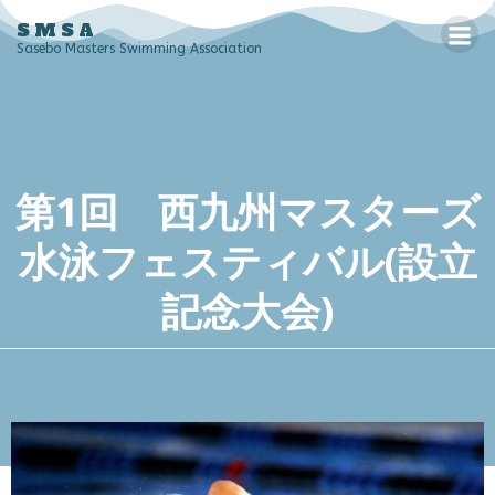
コ
SMSA
ン
Sasebo Masters Swimming Association
テ
ン
ツ
へ
ス
第1回 ⻄九州マスターズ
キ
ッ
水泳フェスティバル(設立
プ
記念大会)