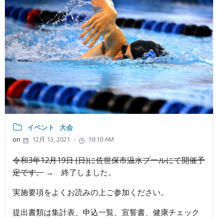
イベント
大会
on
12月 13, 2021
-
10:10 AM
令和3年12月19日 (日)に佐世保市温水プールにて開催予
定です。
→ 終了しました。
実施要項をよくお読みの上ご参加ください。
提出書類は集計表、申込一覧、宣誓書、健康チェック