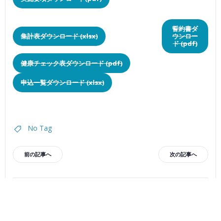
誓約書ダ
集計表ダウンロード (xlsx)
ウンロー
ド (pdf)
健康チェック表ダウンロード (pdf)
申込一覧ダウンロード (xlsx)
No Tag
投
投
前の記事へ
次の記事へ
稿
稿
ナ
ナ