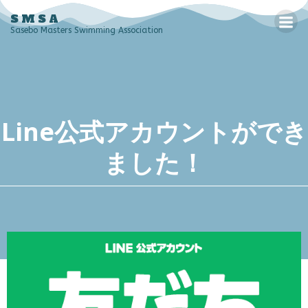
コ
SMSA
ン
Sasebo Masters Swimming Association
テ
ン
ツ
へ
ス
Line公式アカウントができ
キ
ッ
ました！
プ