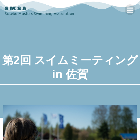
コ
SMSA
ン
Sasebo Masters Swimming Association
テ
ン
ツ
へ
ス
第2回 スイムミーティング
キ
ッ
in 佐賀
プ