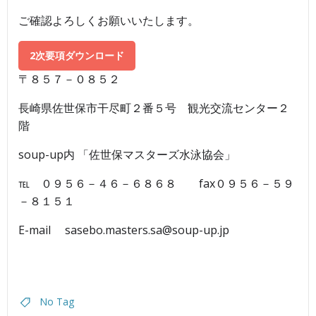
ご確認よろしくお願いいたします。
2次要項ダウンロード
〒８５７－０８５２
長崎県佐世保市干尽町２番５号 観光交流センター２
階
soup-up内 「佐世保マスターズ水泳協会」
℡ ０９５６－４６－６８６８ fax０９５６－５９
－８１５１
E-mail sasebo.masters.sa@soup-up.jp
No Tag