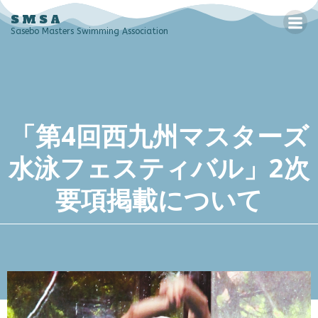
コ
SMSA
ン
Sasebo Masters Swimming Association
テ
ン
ツ
へ
ス
「第4回西九州マスターズ
キ
ッ
水泳フェスティバル」2次
プ
要項掲載について