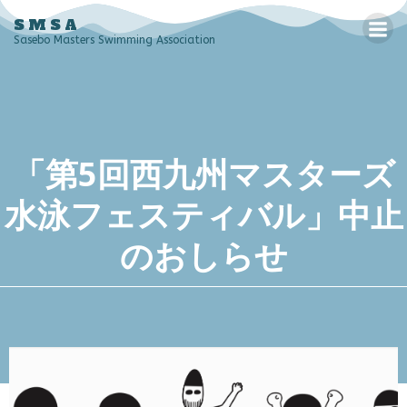
コ
SMSA
ン
Sasebo Masters Swimming Association
テ
ン
ツ
へ
ス
「第5回西九州マスターズ
キ
ッ
水泳フェスティバル」中止
プ
のおしらせ